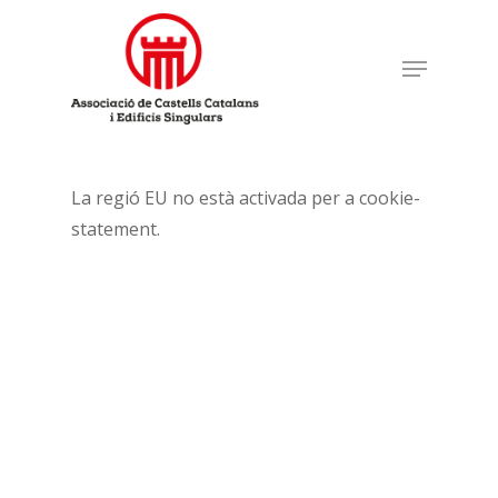
Skip
to
Menu
main
content
La regió EU no està activada per a cookie-
statement.