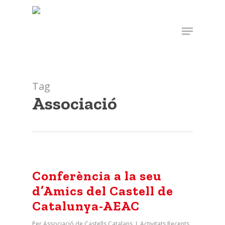
Skip
to
Menu
main
content
Tag
Associació
Conferència a la seu
d’Amics del Castell de
Catalunya-AEAC
Per
Associació de Castells Catalans
Activitats Recents