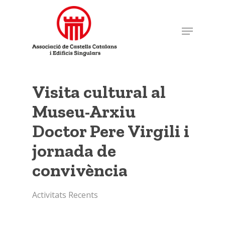
Skip
to
Menu
Close
main
Menu
content
Visita cultural al
Museu-Arxiu
Doctor Pere Virgili i
jornada de
convivència
Activitats Recents