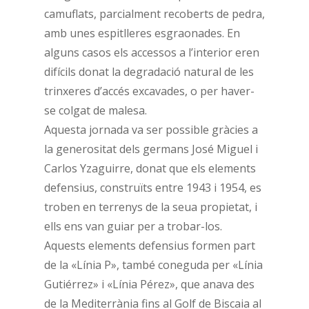
camuflats, parcialment recoberts de pedra,
amb unes espitlleres esgraonades. En
alguns casos els accessos a l’interior eren
difícils donat la degradació natural de les
trinxeres d’accés excavades, o per haver-
se colgat de malesa.
Aquesta jornada va ser possible gràcies a
la generositat dels germans José Miguel i
Carlos Yzaguirre, donat que els elements
defensius, construïts entre 1943 i 1954, es
troben en terrenys de la seua propietat, i
ells ens van guiar per a trobar-los.
Aquests elements defensius formen part
de la «Línia P», també coneguda per «Línia
Gutiérrez» i «Línia Pérez», que anava des
de la Mediterrània fins al Golf de Biscaia al