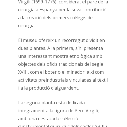
Virgili (1699-1776), considerat el pare de la
cirurgia a Espanya per la seva contribució
a la creació dels primers col·legis de
cirurgia.
El museu ofereix un recorregut dividit en
dues plantes. A la primera, s’hi presenta
una interessant mostra etnològica amb
objectes dels oficis tradicionals del segle
XVIII, com el boter o el minador, així com
activitats preindustrials vinculades al tèxtil
i a la producció d’aiguardent.
La segona planta està dedicada
íntegrament a la figura de Pere Virgili,
amb una destacada col·lecció
d’instrumental quirúrgic dels segles XVIII i