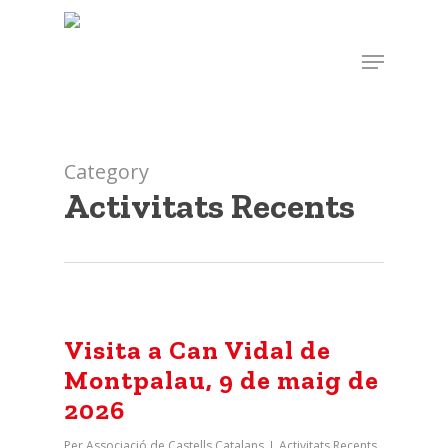
Skip
to
Menu
main
content
Category
Activitats Recents
Visita a Can Vidal de
Montpalau, 9 de maig de
2026
Per
Associació de Castells Catalans
Activitats Recents