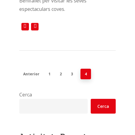
Benifallet per visitar les seves
espectaculars coves.
Anterior
1
2
3
4
Cerca
Cerca