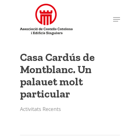
Skip
to
Menu
Close
main
Menu
content
Casa Cardús de
Montblanc. Un
palauet molt
particular
Activitats Recents