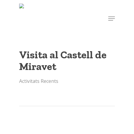
Skip
to
Menu
main
content
Visita al Castell de
Miravet
Activitats Recents