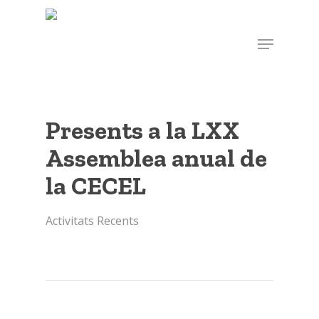
Skip
to
Menu
main
content
Presents a la LXX
Assemblea anual de
la CECEL
Activitats Recents